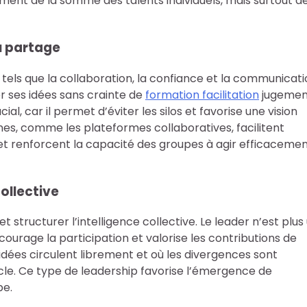
ment de la somme des talents individuels, mais surtout de
u partage
s tels que la collaboration, la confiance et la communicat
er ses idées sans crainte de
formation facilitation
jugemen
l, car il permet d’éviter les silos et favorise une vision
es, comme les plateformes collaboratives, facilitent
et renforcent la capacité des groupes à agir efficaceme
collective
 structurer l’intelligence collective. Le leader n’est plus
ncourage la participation et valorise les contributions de
 idées circulent librement et où les divergences sont
le. Ce type de leadership favorise l’émergence de
pe.